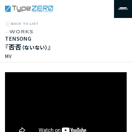
MENU
BACK TO LIST
WORKS
TENSONG
『否否
』
（ないない）
MV