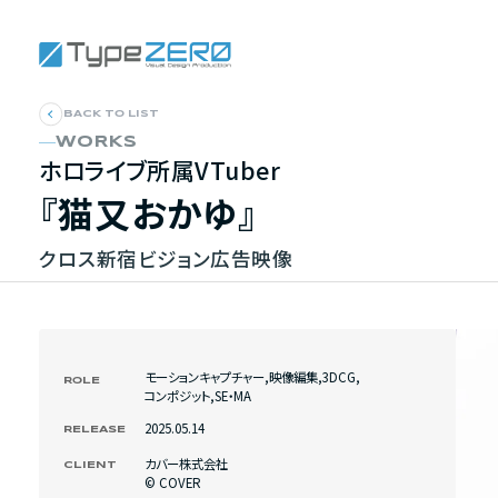
BACK TO LIST
WORKS
ホロライブ所属VTuber
『猫又おかゆ』
クロス新宿ビジョン広告映像
モーションキャプチャー
,
映像編集
,
3DCG
,
ROLE
コンポジット
,
SE・MA
2025.05.14
RELEASE
カバー株式会社
CLIENT
©︎ COVER