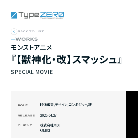
BACK TO LIST
WORKS
モンストアニメ
『【獣神化・改】スマッシュ』
SPECIAL MOVIE
映像編集
,
デザイン
,
コンポジット
,
SE
ROLE
2025.04.27
RELEASE
株式会社MIXI
CLIENT
©MIXI