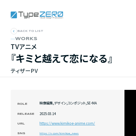
BACK TO LIST
WORKS
TVアニメ
『キミと越えて恋になる』
ティザーPV
映像編集
,
デザイン
,
コンポジット
,
SE・MA
ROLE
2025.03.14
RELEASE
https://www.kimikoe-anime.com/
URL
https://x.com/kimikoe_news
SNS