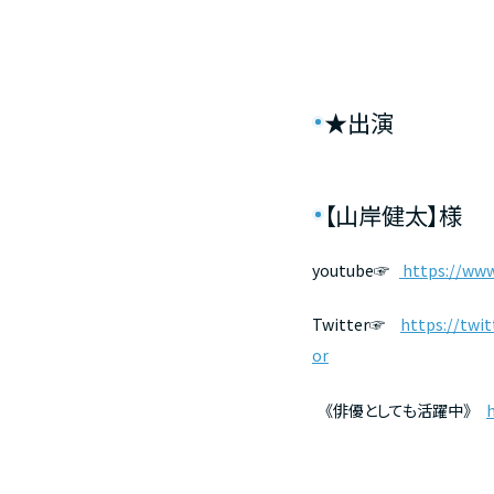
★出演
【山岸健太】様
youtube☞
https://ww
Twitter☞
https://tw
or
《俳優としても活躍中》