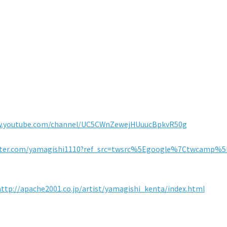
w.youtube.com/channel/UC5CWnZewejHUuucBpkvR50g
itter.com/yamagishi1110?ref_src=twsrc%5Egoogle%7Ctwcamp
http://apache2001.co.jp/artist/yamagishi_kenta/index.html